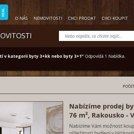
O NÁS
NEMOVITOSTI
CHCI PRODAT
CHCI KOUPIT
MOVITOSTI
í v kategorii byty 3+kk nebo byty 3+1"
Odpovídá 1 Nabídka.
POČET
Nabízíme prodej byt
76 m², Rakousko - V
Nabízíme Vám možnost koupě
příležitosti bydlení v blízkos