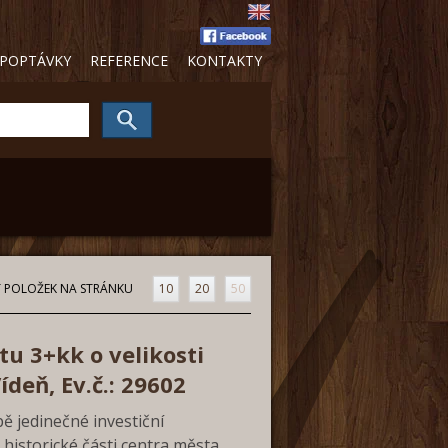
POPTÁVKY
REFERENCE
KONTAKTY
 POLOŽEK NA STRÁNKU
10
20
50
u 3+kk o velikosti
ídeň, Ev.č.: 29602
 jedinečné investiční
ti historické části centra města