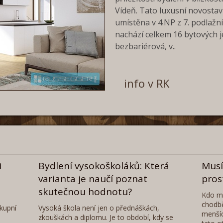
Vídeň. Tato luxusní novostavb
umístěna v 4.NP z 7. podlaž
nachází celkem 16 bytových 
bezbariérová, v..
info v RK
i
Bydlení vysokoškoláků: Která
Musí
varianta je naučí poznat
pros
skutečnou hodnotu?
Kdo má
chodbě
kupní
Vysoká škola není jen o přednáškách,
menšíc
zkouškách a diplomu. Je to období, kdy se