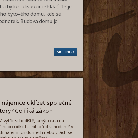
a bytu o dispozici 3+kk č. 13 je
ního bytového domu, kde se
jednotek. Budova domu je
VÍCE INFO
 nájemce uklízet společné
tory? Co říká zákon
 vytřít schodiště, umýt okna na
 nebo odklidit sníh před vchodem? V
h nájemních domech nebo vilách se