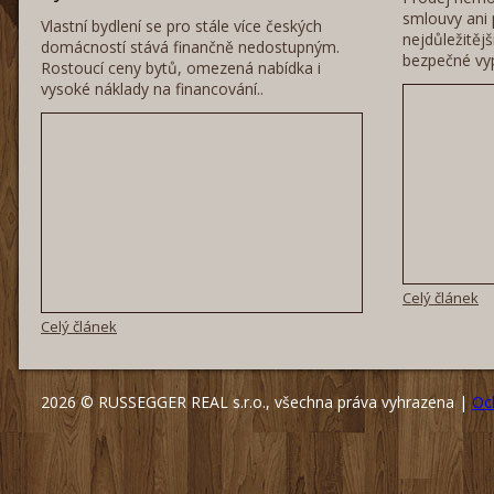
smlouvy ani 
Vlastní bydlení se pro stále více českých
nejdůležitěj
domácností stává finančně nedostupným.
bezpečné vyp
Rostoucí ceny bytů, omezená nabídka i
vysoké náklady na financování..
Celý článek
Celý článek
2026 © RUSSEGGER REAL s.r.o., všechna práva vyhrazena |
Oc