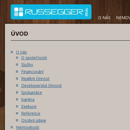
O NÁS
NEMOV
ÚVOD
O nás
O společnosti
Služby
Financování
Realitní činnost
Developerská činnost
Spolupráce
Kariéra
Exekuce
Reference
Osobní údaje
Nemovitosti