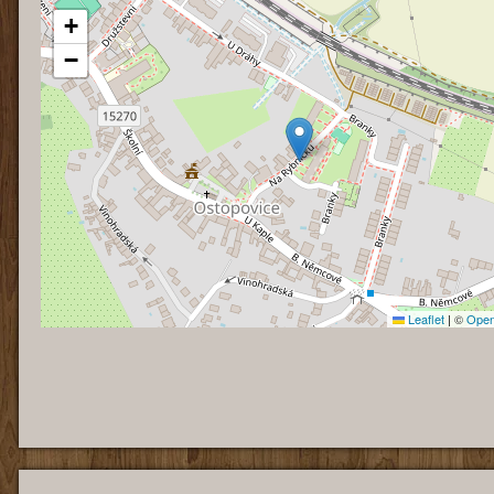
+
−
Leaflet
|
©
Open