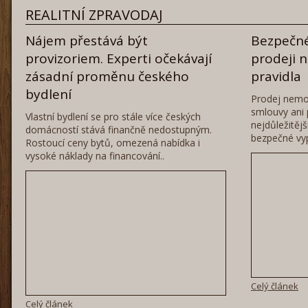
REALITNÍ ZPRAVODAJ
Nájem přestává být
Bezpečné
provizoriem. Experti očekávají
prodeji 
zásadní proměnu českého
pravidla
bydlení
Prodej nemo
smlouvy ani 
Vlastní bydlení se pro stále více českých
nejdůležitěj
domácností stává finančně nedostupným.
bezpečné vyp
Rostoucí ceny bytů, omezená nabídka i
vysoké náklady na financování..
Celý článek
Celý článek