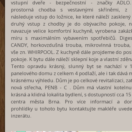
vstupní dveře - bezpečnostní - značky ADLO.
prostorná chodba s vestavnými skříněmi, z 
následuje vstup do ložnice, ke které náleží zasklený
druhý vstup z chodby je do obývacího pokoje, n
navazuje velice komfortní kuchyně, vyrobena zakáz
míru s maximálním vybavením spotřebičů. Diges
CANDY, horkovzdušná trouba, mikrovlnná trouba,
vše zn. WHIRPOOL. Z kuchyně dále projdeme do pos
pokoje. K bytu dále náleží sklepní koje a vlastní zděn
Tento opravdu krásný, slunný byt se nachází v 1
panelového domu z celkem 4 podlaží, ale i tak dává
krásnému výhledu. Dům je po celkové revitalizaci, za
nová střecha, PENB - C . Dům má vlastní kotelnu.
krásná a klidná lokalita bydlení, s dostupností cca 1
centra města Brna. Pro více informací a dom
prohlídky u tohoto bytu kontaktujte makléře uved
inzerátu.