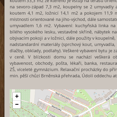
koutem 33,3 m2 ze kterého je vstup na terasu orien
na sevoro-západ 7,3 m2, koupelny se 2 umyvadly a
koutem 4,1 m2, ložnicí 14,1 m2 a pokojem 11,9 
místnosti orientované na jiho-východ, dále samosta
umyvadlem 1,6 m2. Vybavení: kuchyňská linka na
bílého vysokého lesku, vestavěné skříně, nábytek n
obývacím pokoji a v ložnicí, dále použity v koupelně,
nadstandardní materiály (sprchový kout, umyvadla, 
dlažby, obklady, podlahy). Veškeré vybavení bytu je 
v ceně. V blízkosti domu se nachází veškerá o
vybavenost, obchody, pošta, lékaři, banka, restaur
ZŠ, víceleté gymnázium. Relaxační procházky do pří
min. pěší chůzí Brněnská přehrada, Údolí oddechu at
+
−