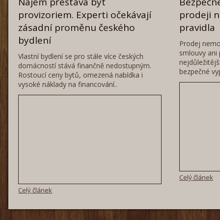
Nájem přestává být
Bezpečné
provizoriem. Experti očekávají
prodeji 
zásadní proměnu českého
pravidla
bydlení
Prodej nemo
smlouvy ani 
Vlastní bydlení se pro stále více českých
nejdůležitěj
domácností stává finančně nedostupným.
bezpečné vyp
Rostoucí ceny bytů, omezená nabídka i
vysoké náklady na financování..
Celý článek
Celý článek