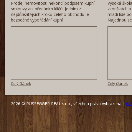
Prodej nemovitosti nekončí podpisem kupní
Vysoká škola
smlouvy ani předáním klíčů. Jedním z
zkouškách a 
nejdůležitějších kroků celého obchodu je
mladí lidé po
bezpečné vypořádání kupní..
Najednou se 
Celý článek
Celý článek
2026 © RUSSEGGER REAL s.r.o., všechna práva vyhrazena |
Oc