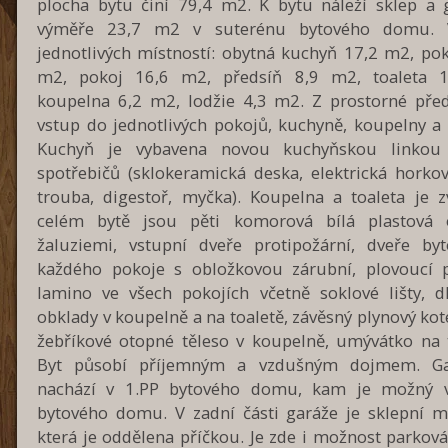
plocha bytu činí 79,4 m2. K bytu náleží sklep a 
výměře 23,7 m2 v suterénu bytového domu. 
jednotlivých místností: obytná kuchyň 17,2 m2, pok
m2, pokoj 16,6 m2, předsíň 8,9 m2, toaleta 
koupelna 6,2 m2, lodžie 4,3 m2. Z prostorné před
vstup do jednotlivých pokojů, kuchyně, koupelny a 
Kuchyň je vybavena novou kuchyňskou linkou 
spotřebičů (sklokeramická deska, elektrická horko
trouba, digestoř, myčka). Koupelna a toaleta je zv
celém bytě jsou pěti komorová bílá plastová
žaluziemi, vstupní dveře protipožární, dveře by
každého pokoje s obložkovou zárubní, plovoucí 
lamino ve všech pokojích včetně soklové lišty, d
obklady v koupelně a na toaletě, závěsný plynový kot
žebříkové otopné těleso v koupelně, umývátko na t
Byt působí příjemným a vzdušným dojmem. Ga
nachází v 1.PP bytového domu, kam je možný 
bytového domu. V zadní části garáže je sklepní mí
která je oddělena příčkou. Je zde i možnost parkov