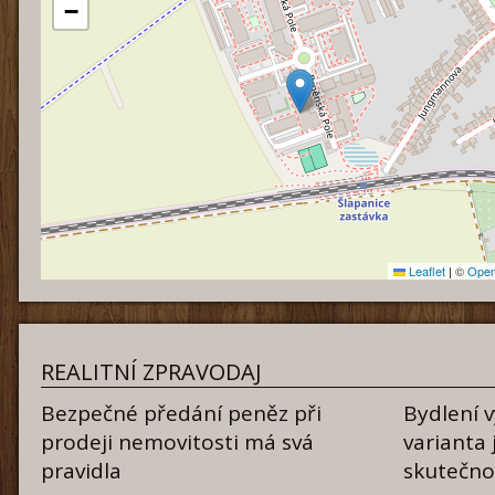
−
Leaflet
|
©
Open
REALITNÍ ZPRAVODAJ
Bezpečné předání peněz při
Bydlení 
prodeji nemovitosti má svá
varianta 
pravidla
skutečn