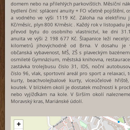
domem nebo na přilehlých parkovištích. Měsíční nák
bydlení činí: splácení anuity + FO včetně pojištění, o
a vodného ve výši 1119 Kč. Záloha na elektřinu 
Kč/měsíc, plyn 800 K/měsíc . Každý rok v listopadu 
převod bytu do osobního vlastnictví, ke dni 31.
anuita ve výši 2 198 677 Kč. Šlapanice leží necelý
kilometrů jihovýchodně od Brna. V dosahu je 
občanská vybavenost, MŠ, ZŠ s plaveckým bazénem
osmileté Gymnázium, městská knihovna, restaurace, 
zastávka trolejbusu číslo 31, IDS, noční autobusov
číslo 96, vlak, sportovní areál pro sport a relaxaci, 
kurty, beachvolejbalové kurty, víceúčelové hřiště,
koutek. V blízkém okolí je dostatek možností k pro
nebo vyjížďkám na kole. V širším okolí nalezne
Moravský kras, Mariánské údolí.
+