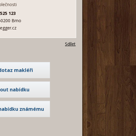
olečnosti
 525 123
60200 Brno
egger.cz
Sdílet
dotaz makléři
nout nabídku
 nabídku známému