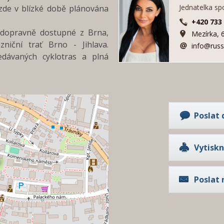
Jednatelka sp
zde v blízké době plánována
+420 733
 dopravně dostupné z Brna,
Mezírka, 
niční trať Brno - Jihlava.
info@russ
edávaných cyklotras a plná
Poslat 
Vytisk
Poslat