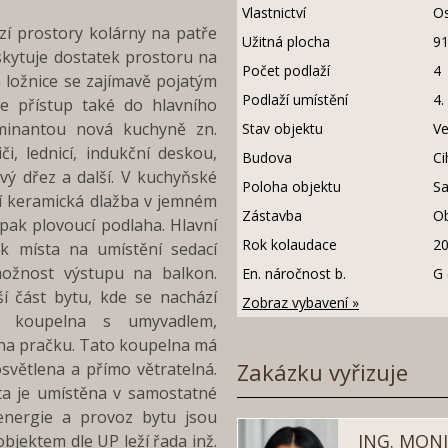
Vlastnictví
O
zí prostory kolárny na patře
Užitná plocha
9
skytuje dostatek prostoru na
Počet podlaží
4
á ložnice se zajímavě pojatým
Podlaží umístění
4.
e přístup také do hlavního
minantou nová kuchyně zn.
Stav objektu
Ve
i, lednicí, indukční deskou,
Budova
Ci
vý dřez a další. V kuchyňské
Poloha objektu
S
zí keramická dlažba v jemném
Zástavba
O
 pak plovoucí podlaha. Hlavní
Rok kolaudace
2
ek místa na umístění sedací
možnost výstupu na balkon.
En. náročnost b.
G
í část bytu, kde se nachází
Zobraz vybavení »
á koupelna s umyvadlem,
a pračku. Tato koupelna má
Zakázku vyřizuje
osvětlena a přímo větratelná.
eta je umístěna v samostatné
energie a provoz bytu jsou
ING. MON
bjektem dle UP leží řada inž.