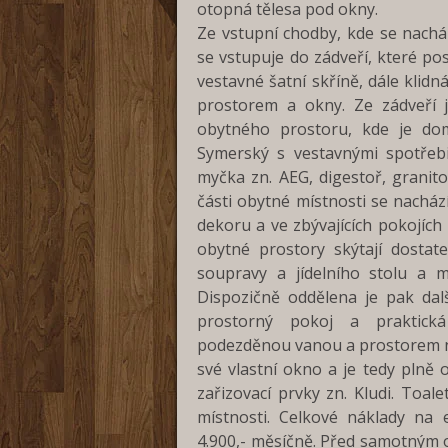
otopná tělesa pod okny.
Ze vstupní chodby, kde se nachá
se vstupuje do zádveří, které po
vestavné šatní skříně, dále klidn
prostorem a okny. Ze zádveří j
obytného prostoru, kde je do
Symerský s vestavnými spotřebič
myčka zn. AEG, digestoř, granito
části obytné místnosti se nachá
dekoru a ve zbývajících pokojích
obytné prostory skýtají dostat
soupravy a jídelního stolu a 
Dispozičně oddělena je pak dalš
prostorný pokoj a praktick
podezděnou vanou a prostorem n
své vlastní okno a je tedy plně 
zařizovací prvky zn. Kludi. Toal
místnosti. Celkové náklady na 
4.900,- měsíčně. Před samotným o