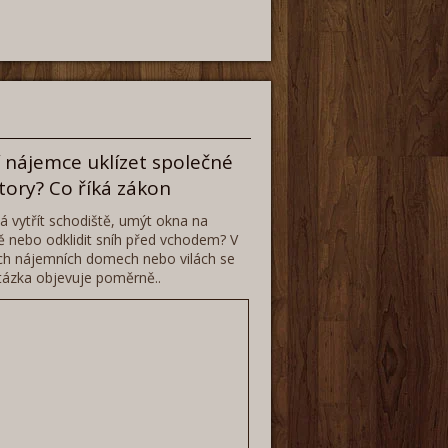
 nájemce uklízet společné
tory? Co říká zákon
 vytřít schodiště, umýt okna na
 nebo odklidit sníh před vchodem? V
h nájemních domech nebo vilách se
tázka objevuje poměrně..