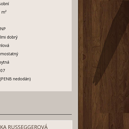
sobní
1 m²
 NP
lmi dobrý
hlová
amostatný
bytná
007
 (PENB nedodán)
IKA RUSSEGGEROVÁ