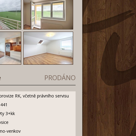
e
PRODÁNO
provize RK, včetně právního servisu
9441
ty 3+kk
sice
rno-venkov