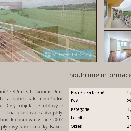
Souhrnné informac
výměře 82m2 s balkonem 9m2.
Poznámka k ceně
+ 
ktu a nabízí tak mimořádné
Ev.č.
2
ů. Celý objekt je cihlový z
Kategorie
By
 okna plastová s dvojskly,
Lokalita
Ro
bně, kolaudován v roce 2007.
- plynový kotel značky Baxi a
Okres
B