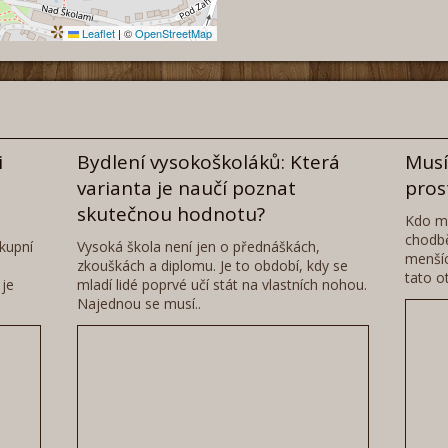
Leaflet
|
©
OpenStreetMap
i
Bydlení vysokoškoláků: Která
Musí
varianta je naučí poznat
pros
skutečnou hodnotu?
Kdo má
chodbě
kupní
Vysoká škola není jen o přednáškách,
menšíc
zkouškách a diplomu. Je to období, kdy se
tato o
 je
mladí lidé poprvé učí stát na vlastních nohou.
Najednou se musí..