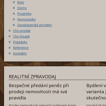
Byty
Domy
Pozemky
Novostavby
Developerské projekty
Chci prodat
Chci koupit
Poptávky
Reference
Kontakty
REALITNÍ ZPRAVODAJ
Bezpečné předání peněz při
Bydlení 
prodeji nemovitosti má svá
varianta 
pravidla
skutečn
Prodej nemovitosti nekončí podpisem kupní
Vysoká škola