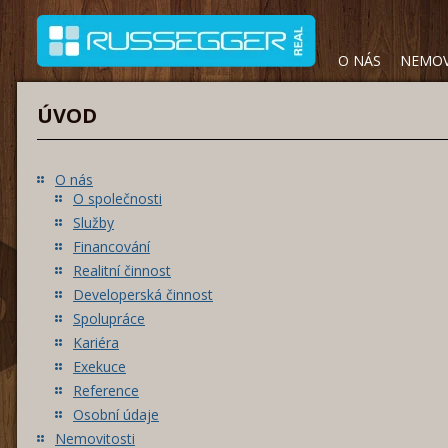
O NÁS
NEMOV
ÚVOD
O nás
O společnosti
Služby
Financování
Realitní činnost
Developerská činnost
Spolupráce
Kariéra
Exekuce
Reference
Osobní údaje
Nemovitosti