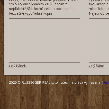
smlouvy ani předáním klíčů. Jedním z
zkouškách a 
nejdůležitějších kroků celého obchodu je
mladí lidé po
bezpečné vypořádání kupní..
Najednou se 
Celý článek
Celý článek
2026 © RUSSEGGER REAL s.r.o., všechna práva vyhrazena |
Oc