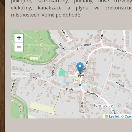
pokojem, sádrokartony, podlahy, nové rozvod
elektřiny, kanalizace a plynu ve zrekonstru
místnostech. Volné po dohodě.
+
−
Leaflet
|
©
Open