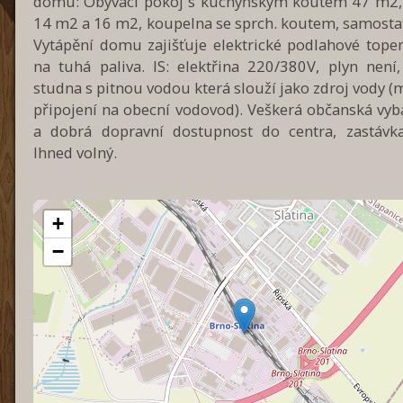
domu: Obývací pokoj s kuchyňským koutem 47 m2,
14 m2 a 16 m2, koupelna se sprch. koutem, samosta
Vytápění domu zajišťuje elektrické podlahové topen
na tuhá paliva. IS: elektřina 220/380V, plyn není,
studna s pitnou vodou která slouží jako zdroj vody 
připojení na obecní vodovod). Veškerá občanská vyb
a dobrá dopravní dostupnost do centra, zastáv
Ihned volný.
+
−