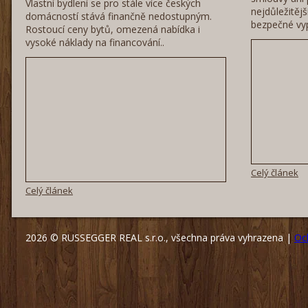
Vlastní bydlení se pro stále více českých
nejdůležitěj
domácností stává finančně nedostupným.
bezpečné vyp
Rostoucí ceny bytů, omezená nabídka i
vysoké náklady na financování..
Celý článek
Celý článek
2026 © RUSSEGGER REAL s.r.o., všechna práva vyhrazena |
Oc