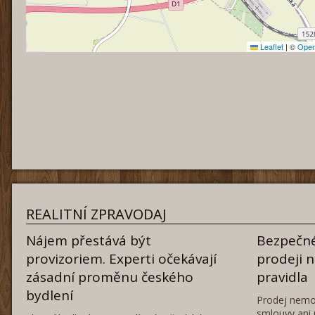
Leaflet
|
©
Open
REALITNÍ ZPRAVODAJ
Nájem přestává být
Bezpečné
provizoriem. Experti očekávají
prodeji 
zásadní proměnu českého
pravidla
bydlení
Prodej nemo
smlouvy ani 