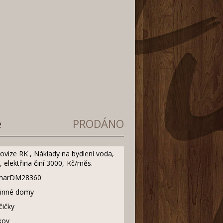
e
PRODÁNO
rovize RK , Náklady na bydlení voda,
, elektřina činí 3000,-Kč/měs.
narDM28360
inné domy
čičky
kov