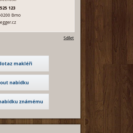
 525 123
60200 Brno
egger.cz
Sdílet
dotaz makléři
nout nabídku
 nabídku známému