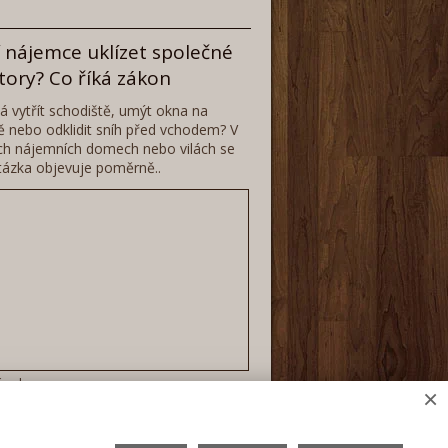
 nájemce uklízet společné
tory? Co říká zákon
 vytřít schodiště, umýt okna na
 nebo odklidit sníh před vchodem? V
h nájemních domech nebo vilách se
tázka objevuje poměrně..
lánek
×