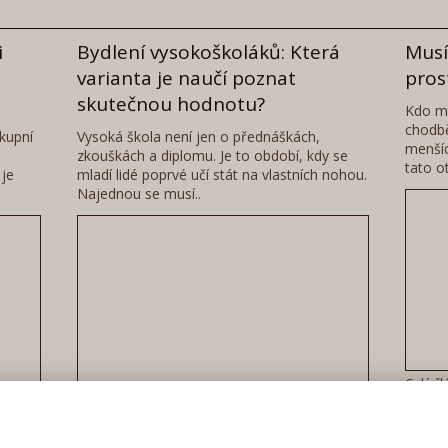
i
Bydlení vysokoškoláků: Která
Musí
varianta je naučí poznat
pros
skutečnou hodnotu?
Kdo má
chodbě
kupní
Vysoká škola není jen o přednáškách,
menšíc
zkouškách a diplomu. Je to období, kdy se
tato o
 je
mladí lidé poprvé učí stát na vlastních nohou.
Najednou se musí..
Celý č
Celý článek