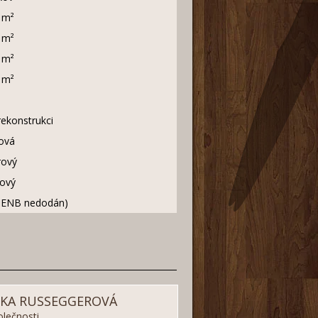
 m²
 m²
 m²
 m²
rekonstrukci
lová
rový
ový
PENB nedodán)
IKA RUSSEGGEROVÁ
olečnosti