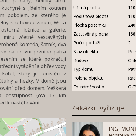
ní, podlahy, omítky atd.).
í kuchyně s jídelním koutem
Užitná plocha
110
ím pokojem, ze kterého je
Podlahová plocha
110
elny s rohovou vanou, WC a
Plocha pozemku
240
ostorná ložnice a galerie.
Zastavěná plocha
168
 míru včetně vestavěných
Počet podlaží
2
vyrobená komoda, šatník, dva
 se na úrovni prvního patra
Stav objektu
Po 
sezením ze které pokračují
Budova
Cih
střední vytápění a ohřev vody
Typ domu
Pat
 kotel, který je umístěn v
Poloha objektu
Řad
útulný a hezký. V domě jsou
En. náročnost b.
G (
kování před domem. Veškerá
á dostupnost (cca 17 km
ned k nastěhování.
Zakázku vyřizuje
ING. MON
Jednatelka sp