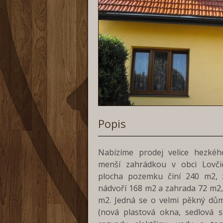
Popis
Nabízíme prodej velice hezk
menší zahrádkou v obci Lovči
plocha pozemku činí 240 m2, 
nádvoří 168 m2 a zahrada 72 m2,
m2. Jedná se o velmi pěkný dům
(nová plastová okna, sedlová s