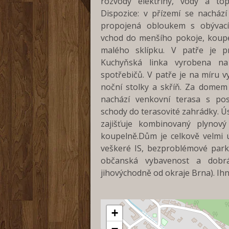
rozvody elektřiny, vody a tope
Dispozice: v přízemí se nacház
propojená obloukem s obývac
vchod do menšího pokoje, koup
malého sklípku. V patře je pr
Kuchyňská linka vyrobena na
spotřebičů. V patře je na míru 
noční stolky a skříň. Za domem
nachází venkovní terasa s po
schody do terasovité zahrádky. Ú
zajišťuje kombinovaný plynový
koupelně.Dům je celkově velmi 
veškeré IS, bezproblémové par
občanská vybavenost a dobr
jihovýchodně od okraje Brna). Ih
+
−