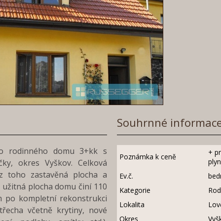
Souhrnné informac
ého rodinného domu 3+kk s
+ p
Poznámka k ceně
plyn
čky, okres Vyškov. Celková
z toho zastavěná plocha a
Ev.č.
bed
 užitná plocha domu činí 110
Kategorie
Rod
 po kompletní rekonstrukci
Lokalita
Lov
třecha včetně krytiny, nové
Okres
Vyš