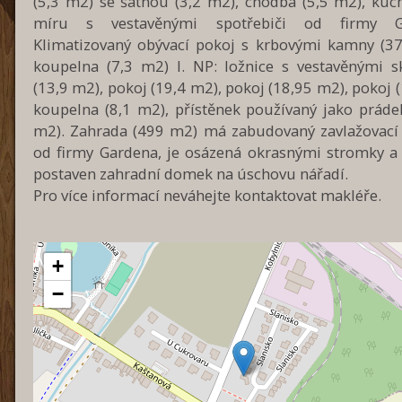
(5,3 m2) se šatnou (3,2 m2), chodba (5,5 m2), kuc
míru s vestavěnými spotřebiči od firmy Go
Klimatizovaný obývací pokoj s krbovými kamny (37
koupelna (7,3 m2) I. NP: ložnice s vestavěnými s
(13,9 m2), pokoj (19,4 m2), pokoj (18,95 m2), pokoj 
koupelna (8,1 m2), přístěnek používaný jako prádel
m2). Zahrada (499 m2) má zabudovaný zavlažovací
od firmy Gardena, je osázená okrasnými stromky a j
postaven zahradní domek na úschovu nářadí.
Pro více informací neváhejte kontaktovat makléře.
+
−