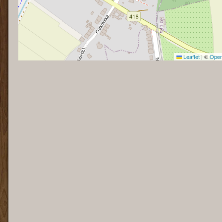
Leaflet
|
©
Open