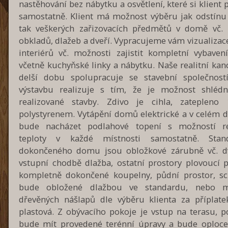
nastěhování bez nábytku a osvětlení, které si klient 
samostatně. Klient má možnost výběru jak odstínu 
tak veškerých zařizovacích předmětů v domě vč. 
obkladů, dlažeb a dveří. Vypracujeme vám vizualizac
interiérů vč. možnosti zajistit kompletní vybave
včetně kuchyňské linky a nábytku. Naše realitní kanc
delší dobu spolupracuje se stavební společností
výstavbu realizuje s tím, že je možnost shlédn
realizované stavby. Zdivo je cihla, zateplen
polystyrenem. Vytápění domů elektrické a v celém 
bude nacházet podlahové topení s možností r
teploty v každé místnosti samostatně. Stan
dokončeného domu jsou obložkové zárubně vč. dv
vstupní chodbě dlažba, ostatní prostory plovoucí p
kompletně dokončené koupelny, půdní prostor, sc
bude obložené dlažbou ve standardu, nebo m
dřevěných nášlapů dle výběru klienta za příplate
plastová. Z obývacího pokoje je vstup na terasu, 
bude mít provedené terénní úpravy a bude oploce