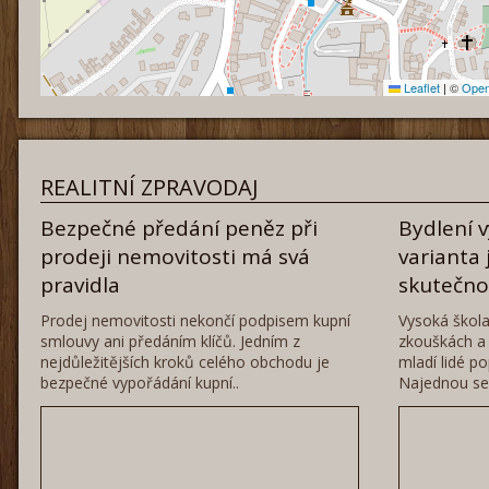
Leaflet
|
©
Open
REALITNÍ ZPRAVODAJ
Bezpečné předání peněz při
Bydlení 
prodeji nemovitosti má svá
varianta 
pravidla
skutečn
Prodej nemovitosti nekončí podpisem kupní
Vysoká škola
smlouvy ani předáním klíčů. Jedním z
zkouškách a 
nejdůležitějších kroků celého obchodu je
mladí lidé po
bezpečné vypořádání kupní..
Najednou se 