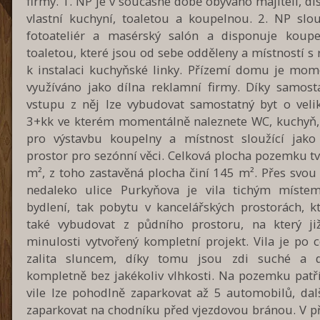
firmy. 1. NP je v současné době obýváno majiteli, d
vlastní kuchyní, toaletou a koupelnou. 2. NP slou
fotoateliér a masérský salón a disponuje koup
toaletou, které jsou od sebe odděleny a místností s
k instalaci kuchyňské linky. Přízemí domu je mom
využíváno jako dílna reklamní firmy. Díky samos
vstupu z něj lze vybudovat samostatný byt o velik
3+kk ve kterém momentálně naleznete WC, kuchyň,
pro výstavbu koupelny a místnost sloužící jako
prostor pro sezónní věci. Celková plocha pozemku t
m², z toho zastavěná plocha činí 145 m². Přes svou
nedaleko ulice Purkyňova je vila tichým míste
bydlení, tak pobytu v kancelářských prostorách, kt
také vybudovat z půdního prostoru, na který ji
minulosti vytvořený kompletní projekt. Vila je po 
zalita sluncem, díky tomu jsou zdi suché a 
kompletně bez jakékoliv vlhkosti. Na pozemku patř
vile lze pohodlně zaparkovat až 5 automobilů, dalš
zaparkovat na chodníku před vjezdovou bránou. V p