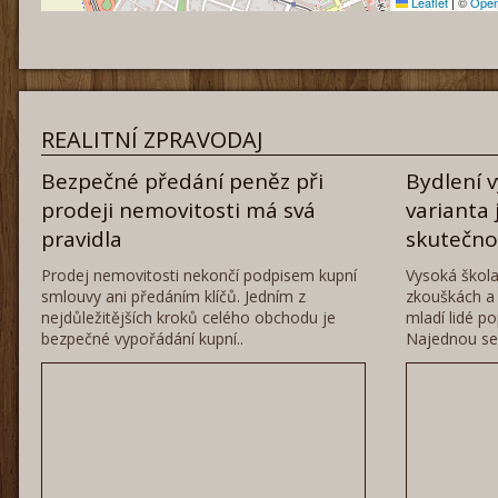
Leaflet
|
©
Open
REALITNÍ ZPRAVODAJ
Bezpečné předání peněz při
Bydlení 
prodeji nemovitosti má svá
varianta 
pravidla
skutečn
Prodej nemovitosti nekončí podpisem kupní
Vysoká škola
smlouvy ani předáním klíčů. Jedním z
zkouškách a 
nejdůležitějších kroků celého obchodu je
mladí lidé po
bezpečné vypořádání kupní..
Najednou se 