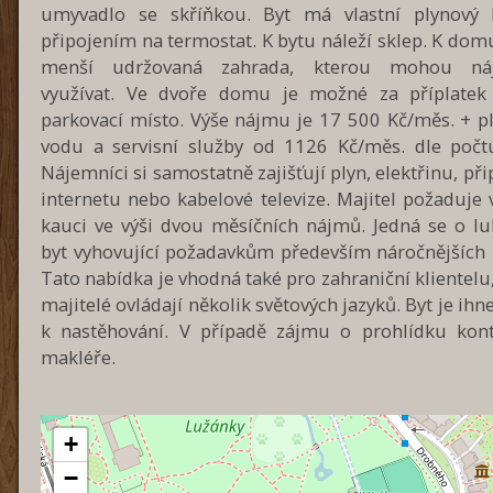
umyvadlo se skříňkou. Byt má vlastní plynový 
připojením na termostat. K bytu náleží sklep. K domu
menší udržovaná zahrada, kterou mohou náj
využívat. Ve dvoře domu je možné za příplatek z
parkovací místo. Výše nájmu je 17 500 Kč/měs. + pl
vodu a servisní služby od 1126 Kč/měs. dle počt
Nájemníci si samostatně zajišťují plyn, elektřinu, při
internetu nebo kabelové televize. Majitel požaduje
kauci ve výši dvou měsíčních nájmů. Jedná se o luk
byt vyhovující požadavkům především náročnějších k
Tato nabídka je vhodná také pro zahraniční klientelu,
majitelé ovládají několik světových jazyků. Byt je ihn
k nastěhování. V případě zájmu o prohlídku kont
makléře.
+
−