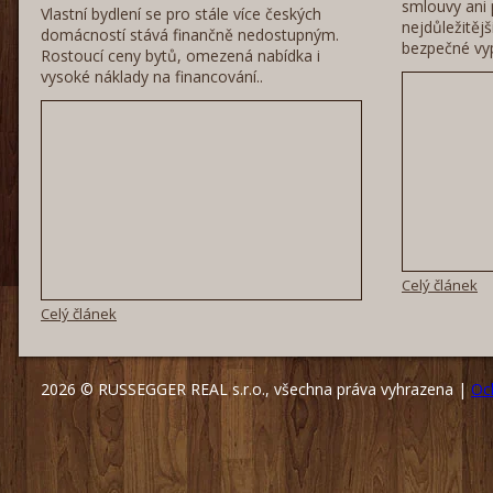
smlouvy ani 
Vlastní bydlení se pro stále více českých
nejdůležitěj
domácností stává finančně nedostupným.
bezpečné vyp
Rostoucí ceny bytů, omezená nabídka i
vysoké náklady na financování..
Celý článek
Celý článek
2026 © RUSSEGGER REAL s.r.o., všechna práva vyhrazena |
Oc