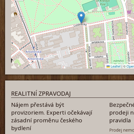
Leaflet
|
©
Open
REALITNÍ ZPRAVODAJ
Nájem přestává být
Bezpečné
provizoriem. Experti očekávají
prodeji 
zásadní proměnu českého
pravidla
bydlení
Prodej nemo