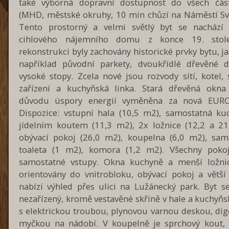
také výborná dopravní dostupnost do všech čás
(MHD, městské okruhy, 10 min chůzí na Náměstí Sv
Tento prostorný a velmi světlý byt se nachází
cihlového nájemního domu z konce 19. stolet
rekonstrukci byly zachovány historické prvky bytu, j
například původní parkety, dvoukřídlé dřevěné d
vysoké stopy. Zcela nové jsou rozvody sítí, kotel, 
zařízení a kuchyňská linka. Stará dřevěná okna
důvodu úspory energií vyměněna za nová EURO
Dispozice: vstupní hala (10,5 m2), samostatná ku
jídelním koutem (11,3 m2), 2x ložnice (12,2 a 21
obývací pokoj (26,0 m2), koupelna (6,0 m2), sam
toaleta (1 m2), komora (1,2 m2). Všechny poko
samostatné vstupy. Okna kuchyně a menší ložni
orientovány do vnitrobloku, obývací pokoj a větší 
nabízí výhled přes ulici na Lužánecký park. Byt se
nezařízený, kromě vestavěné skříně v hale a kuchyňs
s elektrickou troubou, plynovou varnou deskou, dig
myčkou na nádobí. V koupelně je sprchový kout, 