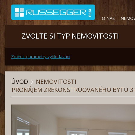
O NÁS
NEMOV
ZVOLTE SI TYP NEMOVITOSTI
Změnit parametry vyhledávání
ÚVOD
NEMOVITOSTI
PRONÁJEM ZREKONSTRUOVANÉHO BYTU 3+1